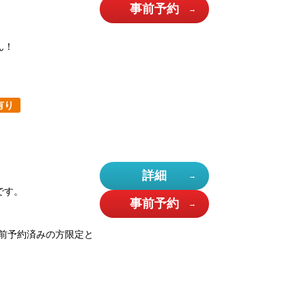
事前予約
ん！
有り
詳細
です。
事前予約
前予約済みの方限定と