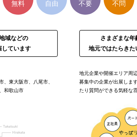
無料
自由
不要
不問
地域などの
さまざまな年
催しています
地元ではたらきた
地元企業や開催エリア周
市、東大阪市、八尾市、
募集中の企業が出展しま
、和歌山市
たり質問ができる気軽な