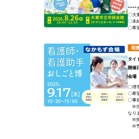
***
〇大
〇未
〇希
看
タイ
開催
会場
〇堺
〇希
〇事
※当
なり
※先
※予