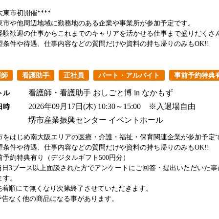
*大東市初開催****
東市や他周辺地域に勤務地のある企業や事業所が参加予定です。
経験歓迎の仕事からこれまでのキャリアを活かせる仕事まで盛りだくさ
望条件や待遇、仕事内容などの質問だけや資料の持ち帰りのみもOK!!
護師
看護助手
正社員
パート・アルバイト
事前予約特典
看護師・看護助手 おしごと博 in なかもず
トル
2026年09月17日(木)
10:30～15:00 ※入退場自由
日時
堺市産業振興センター イベントホール
市をはじめ南大阪エリアの医療・介護・福祉・保育関連企業が参加予定
望条件や待遇、仕事内容などの質問だけや資料の持ち帰りのみもOK!!
前予約特典有り（デジタルギフト500円分）
日3ブース以上面談された方でアンケートにご回答・提出いただいた事
ます。
着順にて無くなり次第終了させていただきます。
告なく他の商品になる事があります。