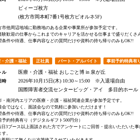
ビィーゴ枚方
(枚方市岡本町7番1号枚方ビオルネ5F)
方市他周辺地域に勤務地のある企業や事業所が参加予定です。
経験歓迎の仕事からこれまでのキャリアを活かせる仕事まで盛りだくさ
望条件や待遇、仕事内容などの質問だけや資料の持ち帰りのみもOK!!
療・介護・福祉
正社員
パート・アルバイト
事前予約特典有
医療・介護・福祉 おしごと博 in 泉が丘
トル
2026年10月15日(木)
10:30～15:00 ※入退場自由
日時
国際障害者交流センタービッグ・アイ 多目的ホール
市・南河内エリアの医療・介護・福祉関連企業が参加予定です。
接会ではなく、面談会なので気軽に参加いただけます！
望条件や待遇、仕事内容などの質問だけや資料の持ち帰りのみもOK!!
前予約特典有り（デジタルギフト500円分）
日3ブース以上面談された方でアンケートにご回答・提出いただいた事
ます。
着順にて無くなり次第終了させていただきます。