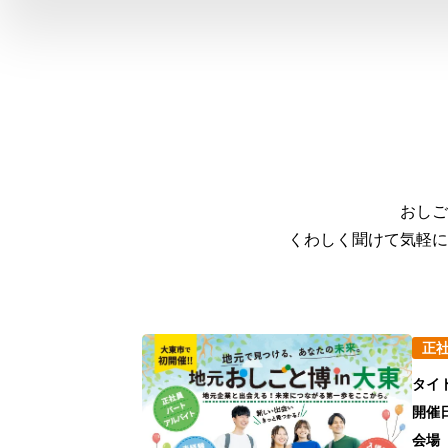
おしご
くわしく聞けて気軽に
正
タイ
開催
会場