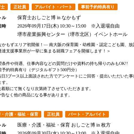
育士
正社員
アルバイト・パート
事前予約特典有り
保育士おしごと博 in なかもず
トル
2026年09月17日(木)
10:30～15:00 ※入退場自由
日時
堺市産業振興センター（堺市北区）イベントホール
なかもずエリア初開催！― 南大阪の保育園・幼稚園・認定こども園、放
発達支援事業所が一挙に集まる就職フェアを開催します！＞
望条件や待遇、仕事内容などの質問だけや資料の持ち帰りのみもOK!!
前予約特典有り（デジタルギフト500円分）
日3ブース以上面談された方でアンケートにご回答・提出いただいた事
ます。
着順にて無くなり次第終了させていただきます。
告なく他の商品になる事があります。
療・介護・福祉・保育
正社員
パート・アルバイト
医療・介護・福祉・保育 おしごと博 in 枚方
トル
2026年09月30日(水)
10:30～13:00 ※入退場自由
日時