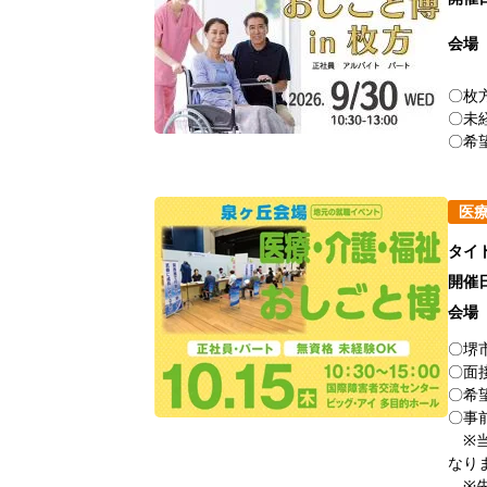
会場
〇枚
〇未
〇希
医
タイ
開催
会場
〇堺
〇面
〇希
〇事
※当
なり
※先