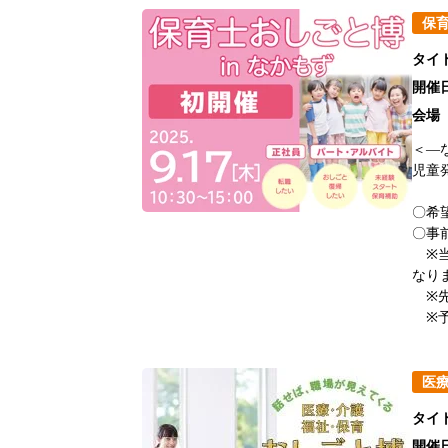
保
タイ
開催
会場
＜―
児童
〇希
〇事
※当
なり
※先
※予
医
タイ
開催